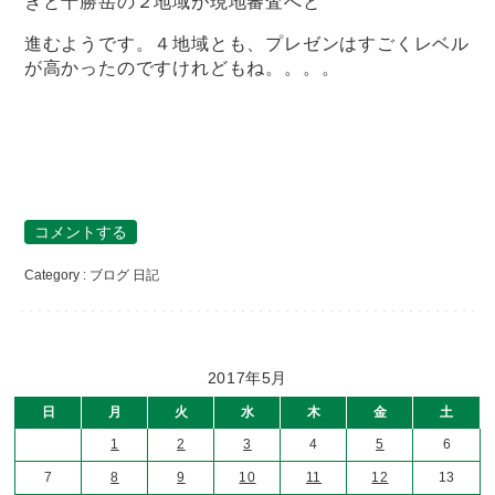
きと十勝岳の２地域が現地審査へと
進むようです。４地域とも、プレゼンはすごくレベル
が高かったのですけれどもね。。。。
コメントする
Category :
ブログ
日記
2017年5月
日
月
火
水
木
金
土
1
2
3
4
5
6
7
8
9
10
11
12
13