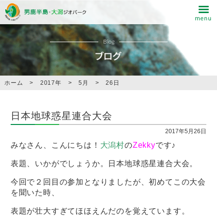
Blog
ホーム
>
2017年
>
5月
>
26日
日本地球惑星連合大会
2017年5月26日
みなさん、こんにちは！
大潟村
の
Zekky
です♪
表題、いかがでしょうか。日本地球惑星連合大会。
今回で２回目の参加となりましたが、初めてこの大会
を聞いた時、
表題が壮大すぎてほほえんだのを覚えています。