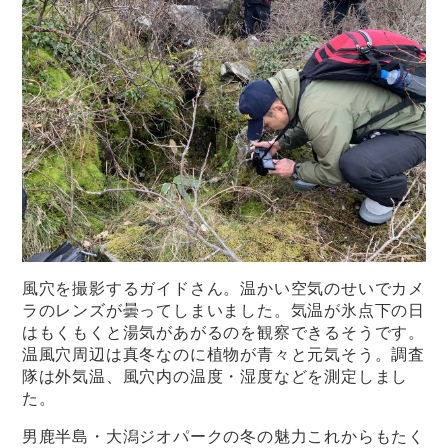
風穴を撮影するガイドさん。温かい空気のせいでカメ
ラのレンズが曇ってしまいました。気温が氷点下の日
はもくもくと湯気があがるのを観察できるそうです。
温風穴周辺は真冬なのに植物が青々と元気そう。調査
隊は外気温、風穴内の温度・湿度などを測定しまし
た。
男鹿半島・大潟ジオパークの冬の魅力これからもたく