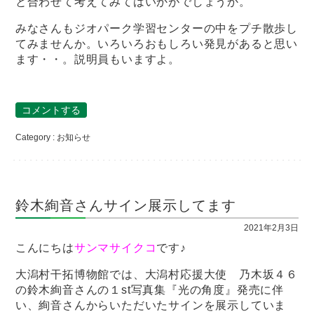
と合わせて考えてみてはいかがでしょうか。
みなさんもジオパーク学習センターの中をプチ散歩し
てみませんか。いろいろおもしろい発見があると思い
ます・・。説明員もいますよ。
コメントする
Category :
お知らせ
鈴木絢音さんサイン展示してます
2021年2月3日
こんにちは
サンマサイクコ
です♪
大潟村干拓博物館では、大潟村応援大使 乃木坂４６
の鈴木絢音さんの１st写真集『光の角度』発売に伴
い、絢音さんからいただいたサインを展示していま