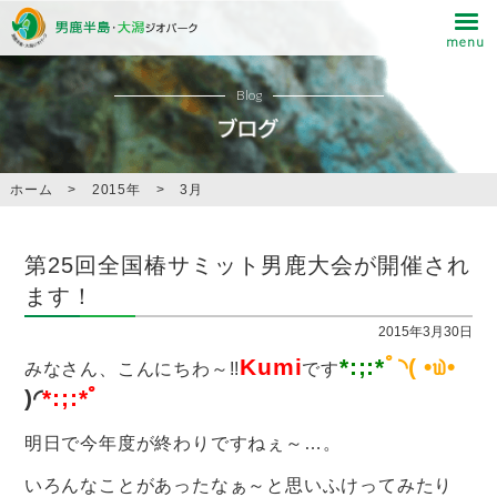
Blog
ホーム
>
2015年
>
3月
第25回全国椿サミット男鹿大会が開催され
ます！
2015年3月30日
Kumi
*:;:*
ﾟ◝( •௰•
みなさん、こんにちわ～!!
です
)◜
*:;:*ﾟ
明日で今年度が終わりですねぇ～…。
いろんなことがあったなぁ～と思いふけってみたり