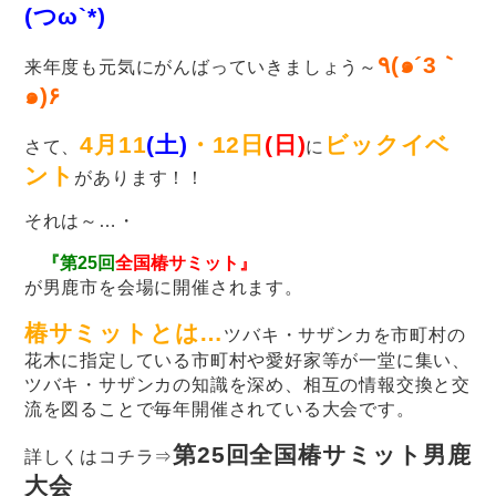
(つω`*)
٩(๑´3｀
来年度も元気にがんばっていきましょう～
๑)۶
4月11
(土)
・12日
(日)
ビックイベ
さて、
に
ント
があります！！
それは～…・
『
第25回
全国椿サミット
』
が男鹿市を会場に開催されます。
椿サミットとは…
ツバキ・サザンカを市町村の
花木に指定している市町村や愛好家等が一堂に集い、
ツバキ・サザンカの知識を深め、相互の情報交換と交
流を図ることで毎年開催されている大会です。
第25回全国椿サミット男鹿
詳しくはコチラ⇒
大会