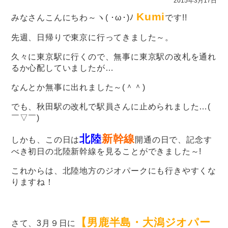
2015年3月17日
Kumi
みなさんこんにちわ～ヽ( ･ω･)ﾉ
です!!
先週、日帰りで東京に行ってきました～。
久々に東京駅に行くので、無事に東京駅の改札を通れ
るか心配していましたが…
なんとか無事に出れました～(＾＾)
でも、秋田駅の改札で駅員さんに止められました…(
￣▽￣)
北陸
新幹
線
しかも、この日は
開通の日で、記念す
べき初日の北陸新幹線を見ることができました～!
これからは、北陸地方のジオパークにも行きやすくな
りますね！
【男鹿半島・大潟ジオパー
さて、3月９日に