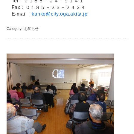
Tel：０１８５－２４－９１４１
Fax：０１８５－２３－２４２４
E-mail：
kanko@city.oga.akita.jp
Category :
お知らせ