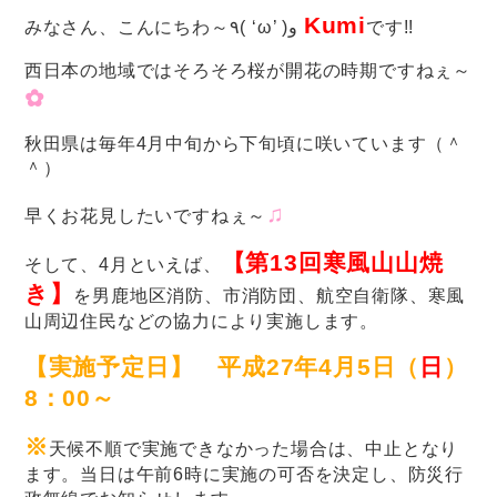
Kumi
みなさん、こんにちわ～٩( ‘ω’ )و
です!!
西日本の地域ではそろそろ桜が開花の時期ですねぇ～
✿
秋田県は毎年4月中旬から下旬頃に咲いています（＾
＾）
♫
早くお花見したいですねぇ～
【
第13回寒風山山焼
そして、4月といえば、
き】
を男鹿地区消防、市消防団、航空自衛隊、寒風
山周辺住民などの協力により実施します。
【実施予定日】 平成27年4月5日（
日
）
8：00～
※
天候不順で実施できなかった場合は、中止となり
ます。当日は午前6時に実施の可否を決定し、防災行