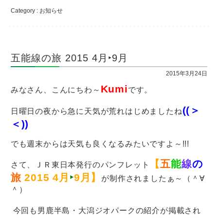
Category :
お知らせ
五能線の旅 2015 4月‣9月
2015年3月24日
Kumi
みなさん、こんにちわ～
です。
((＞
日曜日の夜から急に天気が荒れはじめましたね
＜))
でも週末からは天気も良くなるみたいですよ～!!!
【
五
能
線
の
さて、ＪＲ東日本発行のパンフレット
旅
2015 4月
‣
9月】
が制作されましたぁ～（＾∀
＾）
今回も
男鹿半島・大潟ジオパークの紹介が掲載され