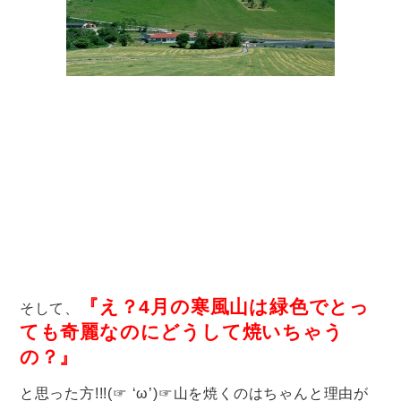
『え？4月の寒風山は緑色でとっ
そして
、
ても奇麗なのにどうして焼いちゃう
の？』
と思った方!!!(☞ ‘ω’)☞山を焼くのはちゃんと理由が