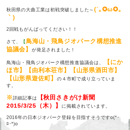
(´｡
✪
ω
✪
｡
秋田県の大曲工業は初戦突破しました～
｀)
2回戦もがんばってください！！
鳥海山・飛鳥ジオパーク構想推進
さて
、【
協議会】
が発足されました！
【にか
鳥海山・飛鳥ジオパーク構想推進協議会は、
ほ市】【由利本荘市】【山形県酒田市】
【山形県遊佐町】
の４市町で成り立っていま
す。
※
【秋田さきがけ新聞
詳細記事は
2015/3/25（木）】
に掲載されています。
2016年の日本ジオパーク登録を目指すそうですo(*･
ﾛ･*)o