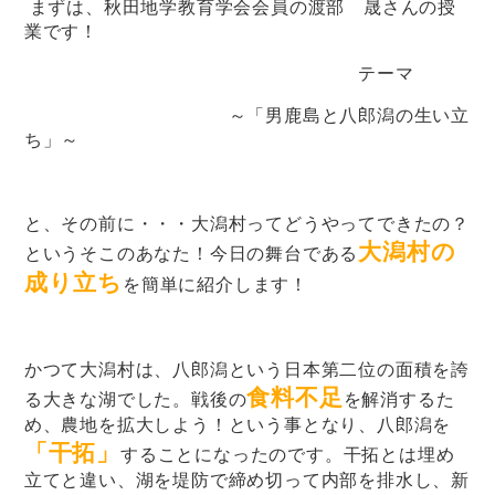
まずは、秋田地学教育学会会員の渡部 晟さんの授
業です！
テーマ
～「男鹿島と八郎潟の生い立
ち」～
と、その前に・・・大潟村ってどうやってできたの？
大潟村の
というそこのあなた！今日の舞台である
成り立ち
を簡単に紹介します！
かつて大潟村は、八郎潟という日本第二位の面積を誇
食料不足
る大きな湖でした。戦後の
を解消するた
め、農地を拡大しよう！という事となり、八郎潟を
「干拓」
することになったのです。干拓とは埋め
立てと違い、湖を堤防で締め切って内部を排水し、新