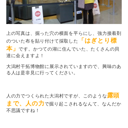
上の写真は、掘った穴の横面を平らにし、強力接着剤
「はぎとり標
のついた布を貼り付けて採取した
本」
です。かつての湖に住んでいた、たくさんの貝
達に会えますよ！
大潟村干拓博物館に展示されていますので、興味のあ
る人は是非見に行ってください。
露頭
人の力でつくられた大潟村ですが、このような
まで、人の力
で掘り起こされるなんて、なんだか
不思議ですね！