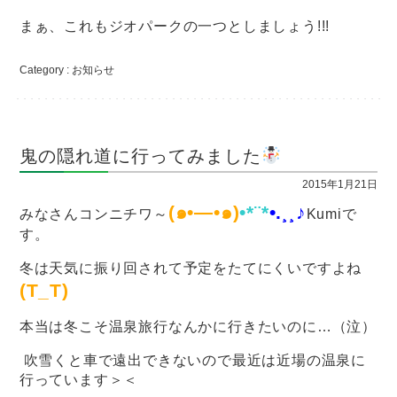
まぁ、これもジオパークの一つとしましょう!!!
Category :
お知らせ
鬼の隠れ道に行ってみました
2015年1月21日
(๑•―•๑)
•*¨
*
•.¸¸♪
みなさんコンニチワ～
Kumiで
す。
冬は天気に振り回されて予定をたてにくいですよね
(T_T)
本当は冬こそ温泉旅行なんかに行きたいのに…（泣）
吹雪くと車で遠出できないので最近は近場の温泉に
行っています＞＜