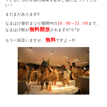
い！
まだまだあります!!
なまはげ柴灯まつり期間中の
16：00～21：00
まで、
無料開放
なまはげ館が
されます\(^０^)/
無料
もう一回言いますが、
ですよ～!!!