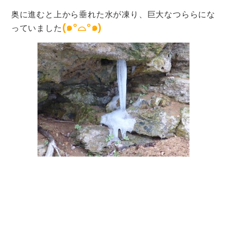
奥に進むと上から垂れた水が凍り、巨大なつららにな
(๑°⌓°๑)
っていました