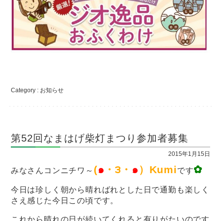
Category :
お知らせ
第52回なまはげ柴灯まつり参加者募集
2015年1月15日
(
๑
・౩・
๑
）
Kumi
✿
みなさんコンニチワ～
です
今日は珍しく朝から晴ればれとした日で通勤も楽しく
さえ感じた今日この頃です。
これから晴れの日が続いてくれると有りがたいのです