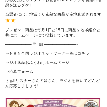
想を送るダケ!!!
当選者には、地域より素敵な商品が産地直送されます
★★
プレゼント商品
は毎月1日と15日に商品を地域紹介と
共にホームページにて掲載しています。
——————– 詳 細 ————————-
⇒
ＮＲＮ全国ラジオネットワーク一覧はコチラ
⇒
ジオ逸品おふくわけホームページ
⇒
応募フォーム
さぁ!!リスナーさんの皆さん、ラジオを聴いてどんど
ん応募しましょう!!!