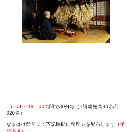
16：30～18：00
の間で30分毎（1講座先着80名/計
320名）
なまはげ館前にて下記時間に整理券を配布します
（予
約不可）