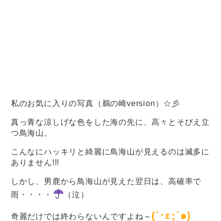
私のお気に入りの写真（鵜の崎version）☆彡
真っ青な涼しげな色をした海の先に、高々とそびえ立
つ鳥海山。
こんなにハッキリと綺麗に鳥海山が見えるのは滅多に
ありません!!!
しかし、男鹿から鳥海山が見えた翌日は、高確率で
雨・・・・
（泣）
(´･ε･̥ˋ๑)
奇麗だけでは終わらないんですよね～