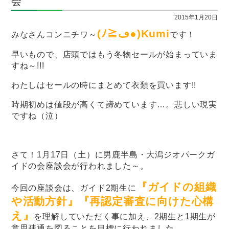
会
2015年1月20日
(ﾉ≧ڡ●)
Kumi
みなさんコンニチワ～
です！
早いもので、店頭ではもう冬物セールが始まっていま
すね～!!!
わたしはセールの時にまとめて衣類を買います!!
時期初めは値段が高くて諦めています…。悲しい現実
ですね（泣）
さて！1月17日（土）に男鹿半島・大潟ジオパークガ
イドの会座談会が行われました～。
『ガイドの組織
今回の座談会は、ガイド2期生に
や活動方針』『再認定審査に向けた心構
え』
を理解していただく事に加え、2期生と1期生が
意思疎通を図ることを目標に行われました。