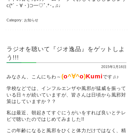
c(*´・∀・)⊃━♡ﾟ.*･｡♫♩
Category :
お知らせ
ラジオを聴いて『ジオ逸品』をゲットしよ
う!!!
2015年1月16日
(
o
^∀^
o
)
Kumi
みなさん、こんにちわ～
です♫♪
学校などでは、インフルエンザや風邪が猛威を振って
いる日々が続いていますが、皆さんは日頃から風邪対
策はしていますか？？
私は最近、朝起きてすぐにうがいをすれば良いとテレ
ビで聴いたのではじめてみました!!
この年齢になると風邪をひくと体力だけではなく、精