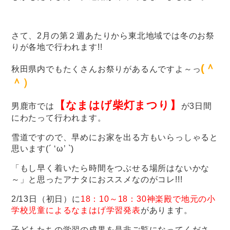
さて、2月の第２週あたりから東北地域では冬のお祭
りが各地で行われます!!
(＾
秋田県内でもたくさんお祭りがあるんですよ～っ
＾）
【なまはげ柴灯まつり】
男鹿市では
が3日間
にわたって行われます。
雪道ですので、早めにお家を出る方もいらっしゃると
思います(´ ‘ω’ `)
「もし早く着いたら時間をつぶせる場所はないかな
～」と思ったアナタにおススメなのがコレ!!!
2/13日（初日）に
18：10～18：30神楽殿で地元の小
学校児童によるなまはげ学習発表
があります。
子どもたちの学習の成果を是非ご覧になってくださ