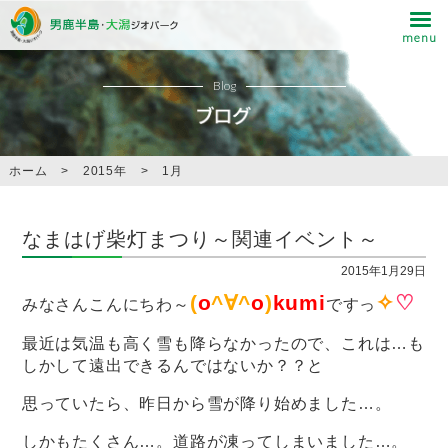
Blog
ホーム
>
2015年
>
1月
なまはげ柴灯まつり～関連イベント～
2015年1月29日
(
o
^∀^
o
)
kumi
✧
♡
みなさんこんにちわ～
ですっ
最近は気温も高く雪も降らなかったので、これは…も
しかして遠出できるんではないか？？と
思っていたら、昨日から雪が降り始めました…。
しかもたくさん…。道路が凍ってしまいました…。