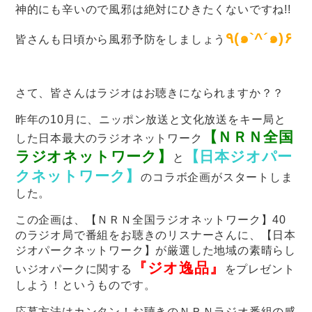
神的にも辛いので風邪は絶対にひきたくないですね!!
٩(๑`^´๑)۶
皆さんも日頃から風邪予防をしましょう
さて、皆さんはラジオはお聴きになられますか？？
昨年の10月に、ニッポン放送と文化放送をキー局と
【ＮＲＮ全国
した日本最大のラジオネットワーク
ラジオネットワーク】
【日本ジオパー
と
クネットワーク】
のコラボ企画がスタートしま
した。
この企画は、【ＮＲＮ全国ラジオネットワーク】40
のラジオ局で番組をお聴きのリスナーさんに、【日本
ジオパークネットワーク】が厳選した地域の素晴らし
『ジオ逸品』
いジオパークに関する
をプレゼント
しよう！というものです。
応募方法はカンタン！お聴きのＮＲＮラジオ番組の感