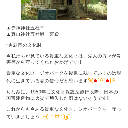
▲赤神神社五社堂
▲真山神社五社殿・宮殿
‣
男鹿市の文化財
今私たちが見ている貴重な文化財は、先人の方々が災
害等から守ってくれたおかげです!!
貴重な文化財、ジオパークを後世に残していくのは現
٩(
๑
`^´
๑
)۶
代に生きている者の使命だと思います
ちなみに、1950年に文化財保護法施行以降、日本の
国宝建造物に火災で焼失した例はないそうです!!
これからも今ある貴重な文化財、ジオパークを、守っ
╭( ･ㅂ･)و ̑̑
ていきましょう