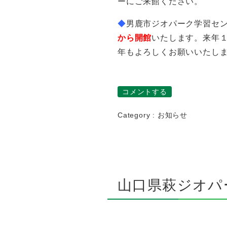
ーにご来館ください。
◆
男鹿市ジオパーク学習セ
から
開館
いたします。来年１
年もよろしくお願いいたしま
コメントする
Category :
お知らせ
山口県萩ジオパ