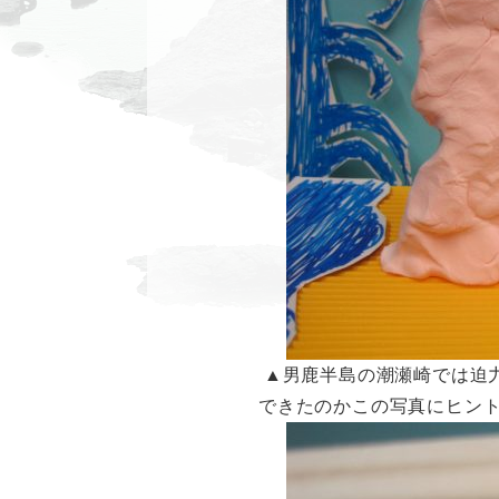
▲男鹿半島の潮瀬崎では迫
できたのかこの写真にヒン