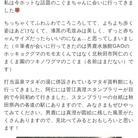
私は今ホットな話題のこぐまちゃんに会いに行ってきま
した
ちっちゃくてふわふわでころころしてて、よちよち歩く
姿はあどけなくて、漆黒の毛並みは美しく、ずっと赤ち
ゃんサイズだったらいいのになぁ…と思ってしまいまし
た（※筆者が会いに行ってきたのは男鹿水族館GAOの
ホッキョクグマのモモ太くんではなく北秋田市阿仁のく
まくま園のツキノワグマのこぐま（名前はまだない）で
す）
打当温泉マタギの湯に併設されているマタギ資料館にも
行ってきました。阿仁には菅江真澄スタンプラリーが目
的で今回初めて行きました。スタンプラリーの台紙は秋
田県内の各道の駅にありますので、みなさまもぜひやっ
てみてください。男鹿には真澄が図絵に残した風景がた
くさんありますので、見比べてみるとおもしろいと思い
ます！