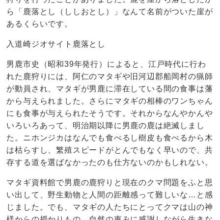
ら「鹿落とし（ししおとし）」なんて名前がついた崖が
あるくらいです。
入道崎ジオサイト鹿落とし
男鹿市史（昭和39年発行）によると、江戸時代に行わ
れた鹿狩りには、阿仁のマタギや旧河辺郡船岡村の猟師
が動員され、マタギが男鹿に滞在している間の食事は藩
から与えられました。さらにマタギの相棒のワンちゃん
にも食事が与えられたそうです。それからなんやかんや
いろいろあって、明治期以降に男鹿の鹿は絶滅しまし
た。ニホンジカはなんでも食べるし樹皮も食べるから木
は枯らすし、繁殖スピードがとんでもなく早いので、共
存する道を選ばなかったのも仕方ないのかもしれない。
マタギ資料館で男鹿の鹿狩りと現在のクマ問題をふと思
い出して、野生動物と人間の距離感って難しいな…と感
じました。でも、マタギの人たちにとってクマは山の神
様からの授かりもの。自然の恵みに感謝しながら生きな