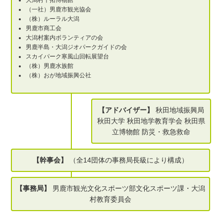
大潟村干拓博物館
（一社）男鹿市観光協会
（株）ルーラル大潟
男鹿市商工会
大潟村案内ボランティアの会
男鹿半島・大潟ジオパークガイドの会
スカイパーク寒風山回転展望台
（株）男鹿水族館
（株）おが地域振興公社
【アドバイザー】
秋田地域振興局
秋田大学 秋田地学教育学会 秋田県
立博物館 防災・救急救命
【幹事会】
（全14団体の事務局長級により構成）
【事務局】
男鹿市観光文化スポーツ部文化スポーツ課・大潟
村教育委員会