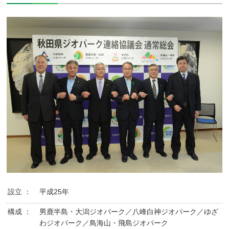
設立 ：
平成25年
構成 ：
男鹿半島・大潟ジオパーク／八峰白神ジオパーク／ゆざ
わジオパーク／鳥海山・飛島ジオパーク