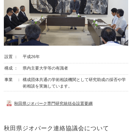
設置 ：
平成26年
構成 ：
県内主要大学等の有識者
事業 ：
構成団体共通の学術相談機関として研究助成の採否や学
術相談を実施しています。
秋田県ジオパーク専門研究統括会設置要綱
秋田県ジオパーク連絡協議会について