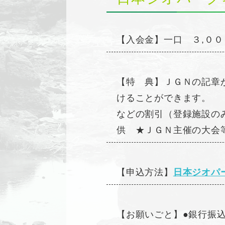
【入会金】一口 ３,００
【特 典】ＪＧＮの記章
けることができます。 
などの割引（登録施設の
供 ★ＪＧＮ主催の大会
【申込方法】
日本ジオパ
【お願いごと】●銀行振