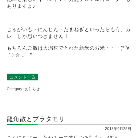
ありますよ♪
じゃがいも・にんじん・たまねぎといったらもう、カ
レーしか思いつきません！
もちろんご飯は大潟村でとれた新米のお米・・・(*´∀
｀).☆.。.:*
コメントする
Category :
お知らせ
龍角散とブラタモリ
2018年9月25日
こんにちはー たかみーです( >д<)､;’.･ ｨｸｼｯ