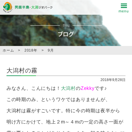
Blog
ホーム
>
2018年
>
9月
大潟村の霧
2018年9月28日
みなさん、こんにちは！
大潟村
の
Zekky
です♪
この時期のみ、というワケではありませんが、
大潟村は霧がすごいです。特に今の時期は夜半から
明け方にかけて、地上２m～４mの一定の高さ一面が