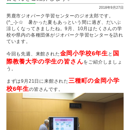
2018年9月27日
男鹿市ジオパーク学習センターのジオ太郎です。
(^_-)-☆ 暑かった夏もあっという間に過ぎ、だいぶ
涼しくなってきましたね。9月、10月はたくさんの学
校や県内の各種団体がジオパーク学習センターを訪れ
ています。
金岡小学校6年生
国
今回も先週、来館された
と
際教養大学の学生の皆
さん
をご紹介しましょ
う。
三種町の金岡小学
まずは9月21日に来館された
校6年生
の皆さんです。