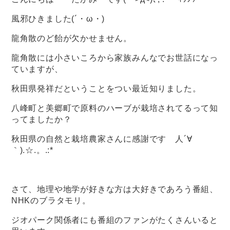
風邪ひきました(´・ω・)
龍角散のど飴が欠かせません。
龍角散には小さいころから家族みんなでお世話になっ
ていますが、
秋田県発祥だということをつい最近知りました。
八峰町と美郷町で原料のハーブが栽培されてるって知
ってましたか？
秋田県の自然と栽培農家さんに感謝です 人´∀
｀).☆.。.:*
さて、地理や地学が好きな方は大好きであろう番組、
NHKのブラタモリ。
ジオパーク関係者にも番組のファンがたくさんいると