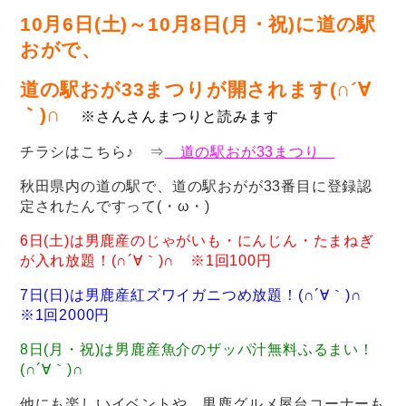
10月6日(土)～10月8日(月・祝)に道の駅
おがで、
道の駅おが33まつりが開されます(∩´∀
｀)∩
※さんさんまつりと読みます
チラシはこちら♪ ⇒
道の駅おが33まつり
秋田県内の道の駅で、道の駅おがが33番目に登録認
定されたんですって(・ω・)
6日(土)は男鹿産のじゃがいも・にんじん・たまねぎ
が入れ放題！(∩´∀｀)∩ ※1回100円
7日(日)は男鹿産紅ズワイガニつめ放題！(∩´∀｀)∩
※1回2000円
8日(月・祝)は男鹿産魚介のザッパ汁無料ふるまい！
(∩´∀｀)∩
他にも楽しいイベントや、男鹿グルメ屋台コーナーも