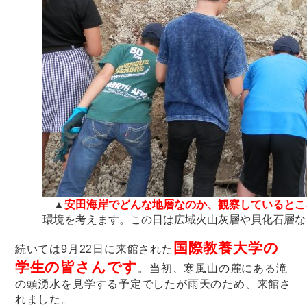
▲
安田海岸でどんな地層なのか、観察しているとこ
環境を考えます。この日は広域火山灰層や貝化石層な
国際教養大学の
続いては9月22日に来館された
学生の皆さんです
。当初、寒風山の麓にある滝
の頭湧水を見学する予定でしたが雨天のため、来館さ
れました。