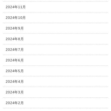
2024年11月
2024年10月
2024年9月
2024年8月
2024年7月
2024年6月
2024年5月
2024年4月
2024年3月
2024年2月