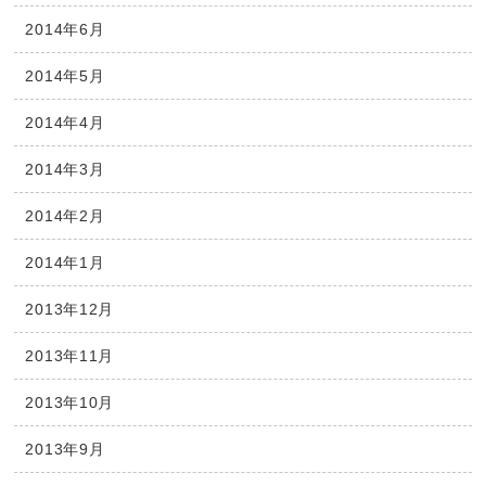
2014年6月
2014年5月
2014年4月
2014年3月
2014年2月
2014年1月
2013年12月
2013年11月
2013年10月
2013年9月