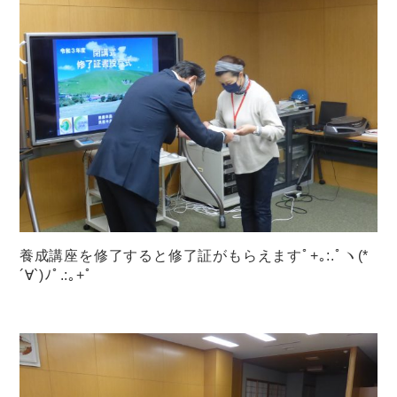
養成講座を修了すると修了証がもらえますﾟ+｡:.ﾟヽ(*
´∀`)ﾉﾟ.:｡+ﾟ