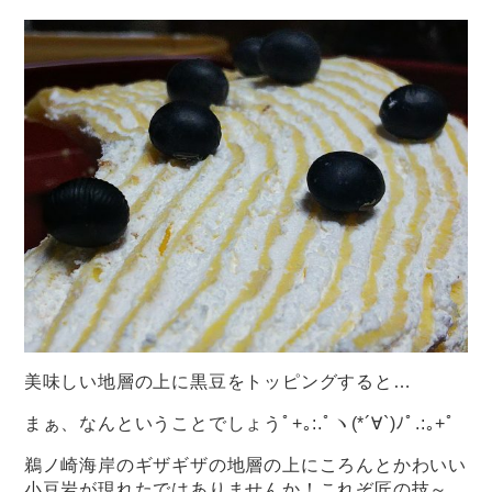
美味しい地層の上に黒豆をトッピングすると…
まぁ、なんということでしょうﾟ+｡:.ﾟヽ(*´∀`)ﾉﾟ.:｡+ﾟ
鵜ノ崎海岸のギザギザの地層の上にころんとかわいい
小豆岩が現れたではありませんか！これぞ匠の技～