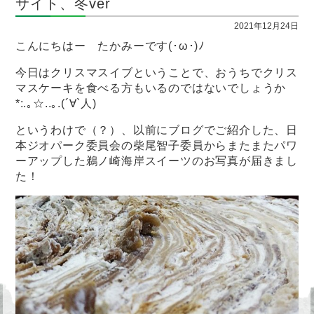
サイト、冬ver
2021年12月24日
こんにちはー たかみーです(･ω･)ﾉ
今日はクリスマスイブということで、おうちでクリス
マスケーキを食べる方もいるのではないでしょうか
*:.｡☆..｡.(´∀`人)
というわけで（？）、以前にブログでご紹介した、日
本ジオパーク委員会の柴尾智子委員からまたまたパワ
ーアップした鵜ノ崎海岸スイーツのお写真が届きまし
た！