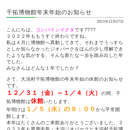
干拓博物館年末年始のお知らせ
2021年12月27日
こんにちは、
コンバインイクタ
です????
２０２２年ももうすぐ終わりですね。
私は４月に博物館へ異動してきて、それまでうっすら
としか知らなかったジオパークをほんの少し理解でき
たような気がする、そんな新たな一歩を踏み出した年
でした。
みなさんはどんな１年でしたか？
さて、大潟村干拓博物館の年末年始の休館のお知らせ
です。
１２／３１（金）～１／４（火）
の間、干
休館
拓博物館は
いたします。
１／５（水）の９：００
年明けは
から平常開
館します。
本年はたくさんのご来館ありがとうございました。２
０２３年も男鹿半島・大潟ジオパークと大潟村干拓博