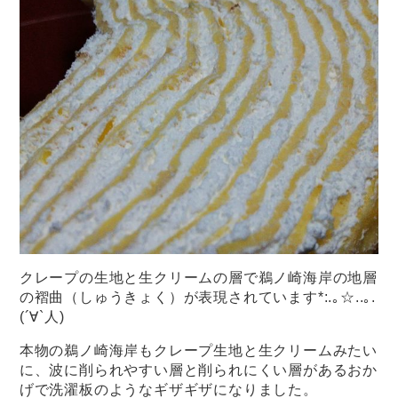
クレープの生地と生クリームの層で鵜ノ崎海岸の地層
の褶曲（しゅうきょく）が表現されています*:.｡☆..｡.
(´∀`人)
本物の鵜ノ崎海岸もクレープ生地と生クリームみたい
に、波に削られやすい層と削られにくい層があるおか
げで洗濯板のようなギザギザになりました。