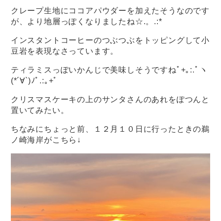
クレープ生地にココアパウダーを加えたそうなのです
が、より地層っぽくなりましたね☆.。.:*
インスタントコーヒーのつぶつぶをトッピングして小
豆岩を表現なさっています。
ティラミスっぽいかんじで美味しそうですねﾟ+｡:.ﾟヽ
(*´∀`)ﾉﾟ.:｡+ﾟ
クリスマスケーキの上のサンタさんのあれをぽつんと
置いてみたい。
ちなみにちょっと前、１２月１０日に行ったときの鵜
ノ崎海岸がこちら↓