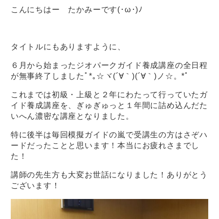
こんにちはー たかみーです(･ω･)ﾉ
タイトルにもありますように、
６月から始まったジオパークガイド養成講座の全日程
が無事終了しましたﾟ*｡☆ヾ(´∀｀)(´∀｀)ノ☆。*ﾟ
これまでは初級・上級と２年にわたって行っていたガ
イド養成講座を、ぎゅぎゅっと１年間に詰め込んだた
いへん濃密な講座となりました。
特に後半は毎回模擬ガイドの嵐で受講生の方はさぞハ
ードだったことと思います！本当にお疲れさまでし
た！
講師の先生方も大変お世話になりました！ありがとう
ございます！