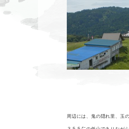
周辺には、鬼の隠れ里、玉
３５５㍍の低山でありなが