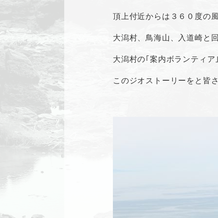
頂上付近からは３６０度の
大潟村、鳥海山、入道崎と
大潟村の｢案内ボランティア
このジオストーリーをと皆