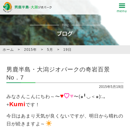
Blog
ホーム
>
2015年
>
5月
>
19日
男鹿半島・大潟ジオパークの奇岩百景
No．7
2015年5月19日
♥
♡
♥
みなさんこんにちわ～〜
〜(๑╹◡＜๑):.｡
Kumi
+
です！
今日はあまり天気が良くないですが、明日から晴れの
日が続きますよ～