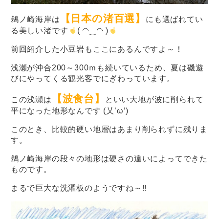
【日本の渚百選】
鵜ノ崎海岸は
にも選ばれてい
る美しい渚です
( ◠‿◠ )
前回紹介した小豆岩もここにあるんですよ～！
浅瀬が沖合200～300ｍも続いているため、夏は磯遊
びにやってくる観光客でにぎわっています。
【波食台】
この浅瀬は
といい大地が波に削られて
平になった地形なんです (乂’ω’)
このとき、比較的硬い地層はあまり削られずに残りま
す。
鵜ノ崎海岸の段々の地形は硬さの違いによってできた
ものです。
まるで巨大な洗濯板のようですね～!!