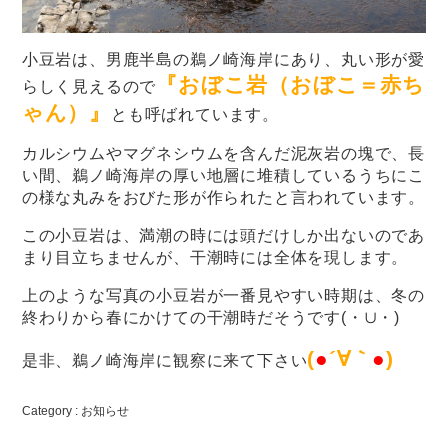
小豆岩は、男鹿半島の鵜ノ崎海岸にあり、丸い形が愛
『おぼこ岩（おぼこ＝赤ち
らしく見えるので
ゃん）』
とも呼ばれています。
カルシウムやマグネシウムを含んだ泥灰岩の塊で、長
い間、鵜ノ崎海岸の厚い地層に堆積しているうちにこ
の様な丸みをおびた形が作られたと言われています。
この小豆岩は、満潮の時には頭だけしか出ないのであ
まり目立ちませんが、干潮時には全体を現します。
上のような写真の小豆岩が一番見やすい時期は、冬の
終わりから春にかけての干潮時だそうです(・∪・)
(
●
´∀｀
●
)
是非、鵜ノ崎海岸に観察に来て下さい
Category :
お知らせ