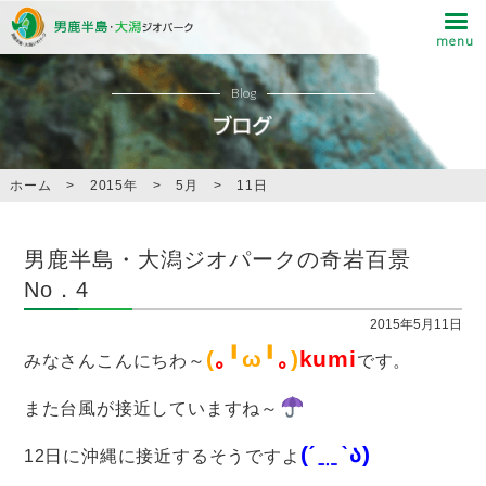
Blog
ホーム
>
2015年
>
5月
>
11日
男鹿半島・大潟ジオパークの奇岩百景
No．4
2015年5月11日
(
｡
╹ω╹
｡
)
kumi
みなさんこんにちわ～
です。
また台風が接近していますね～
(ˊ﹎ˋა)
12日に沖縄に接近するそうですよ