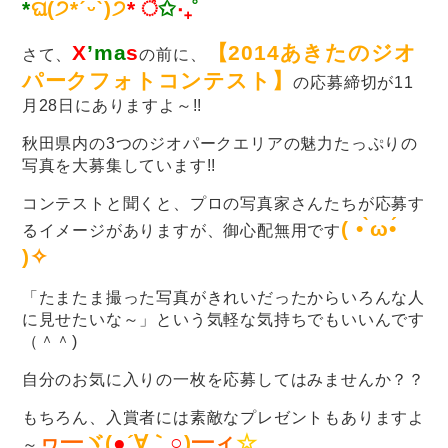
*
ଘ(੭*ˊᵕˋ)੭
* ੈ
✩
‧₊
˚
X
’
ma
s
【2014あきたのジオ
さて、
の前に、
パークフォトコンテスト】
の応募締切が11
月28日にありますよ～!!
秋田県内の3つのジオパークエリアの魅力たっぷりの
写真を大募集しています!!
コンテストと聞くと、プロの写真家さんたちが応募す
( • ̀ω•́
るイメージがありますが、御心配無用です
)
✧
「たまたま撮った写真がきれいだったからいろんな人
に見せたいな～」という気軽な気持ちでもいいんです
（＾＾)
自分のお気に入りの一枚を応募してはみませんか？？
もちろん、入賞者には素敵なプレゼントもありますよ
ヮ━
ヾ(
●
´∀｀
○
)
━ィ
☆
～