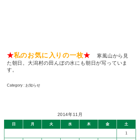
★
私のお気に入りの一枚
★
寒風山から見
た朝日。大潟村の田んぼの水にも朝日が写っていま
す。
Category :
お知らせ
2014年11月
日
月
火
水
木
金
土
1