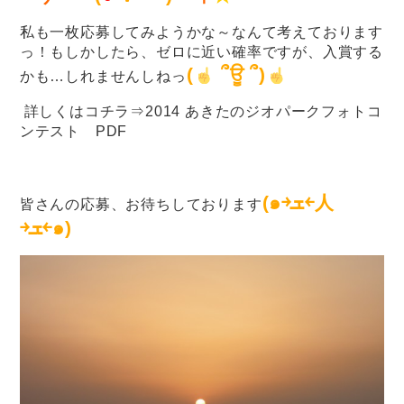
私も一枚応募してみようかな～なんて考えております
っ！もしかしたら、ゼロに近い確率ですが、入賞する
(
՞ਊ ՞)
かも…しれませんしねっ
詳しくはコチラ⇒
2014 あきたのジオパークフォトコ
ンテスト PDF
(๑￫ܫ￩人
皆さんの応募、お待ちしております
￫ܫ￩๑)