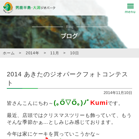
Blog
ホーム
>
2014年
>
11月
>
10日
2014 あきたのジオパークフォトコンテス
ト
2014年11月10日
(｡Ő▽Ő｡)ﾉﾞ
Kumi
皆さんこんにちわ～
です。
最近、店頭ではクリスマスツリーも飾っていて、もう
そんな季節かぁ…としみじみ感じております。
今年は家にケーキを買っていこうかな～