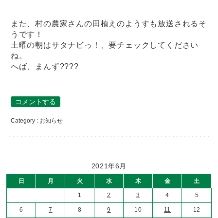
また、村の農家さんの田植えのようすも放送されるそ
うです！
土曜の朝はサタナビっ！、要チェックしてください
ね。
へば、まんず????
コメントする
Category :
お知らせ
2021年6月
日
月
火
水
木
金
土
1
2
3
4
5
6
7
8
9
10
11
12