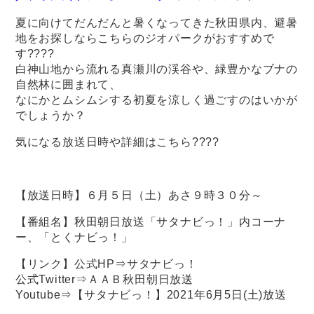
夏に向けてだんだんと暑くなってきた秋田県内、避暑
地をお探しならこちらのジオパークがおすすめで
す????
白神山地から流れる真瀬川の渓谷や、緑豊かなブナの
自然林に囲まれて、
なにかとムシムシする初夏を涼しく過ごすのはいかが
でしょうか？
気になる放送日時や詳細はこちら????
【放送日時】６月５日（土）あさ９時３０分～
【番組名】秋田朝日放送「サタナビっ！」内コーナ
ー、「とくナビっ！」
【リンク】公式HP⇒
サタナビっ！
公式Twitter⇒
ＡＡＢ秋田朝日放送
Youtube⇒
【サタナビっ！】2021年6月5日(土)放送