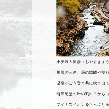
小安峡大憤湯（おやすきょ
川底の三途川層の隙間や割
温泉がごう音と共に吹き出
断崖絶壁の岩の割れ目から
マイナスイオンをたっぷり