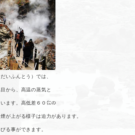
うだいふんとう）では、
れ目から、高温の蒸気と
ています。高低差６０㍍の
白煙が上がる様子は迫力があります。
浴びる事ができます。