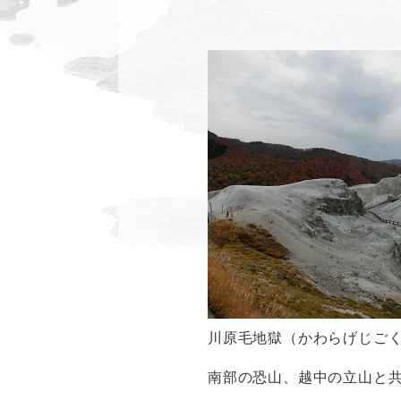
川原毛地獄（かわらげじご
南部の恐山、越中の立山と