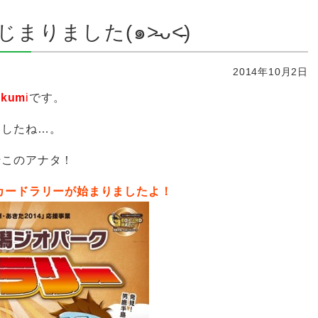
りました(๑˃̵ᴗ˂̵)
2014年10月2日
)
kum
i
です。
ましたね…。
そこのアナタ！
カードラリーが始まりましたよ！