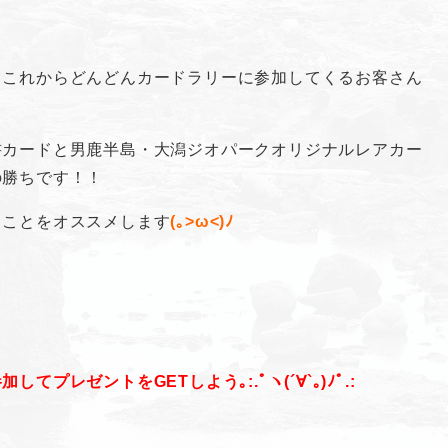
、これからどんどんカードラリーに参加してくるお客さん
書カードと男鹿半島・大潟ジオパークオリジナルレアカー
の勝ちです！！
ることをオススメします
(｡>ω<)ﾉ
プレゼントをGETしよう｡:.ﾟヽ(´∀`｡)ﾉﾟ.: