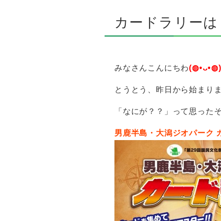
カードラリーはじま
みなさんこんにちわ
(
◍
•ᴗ•
◍
とうとう、昨日から始まり
「なにが？？」って思った
男鹿半島・大潟ジオパーク 