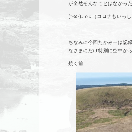
が全然そんなことはなかっ
(*-ω-)｡ｏ○（コロナも
ちなみに今回たかみーは記
なさまにだけ特別に空中か
焼く前