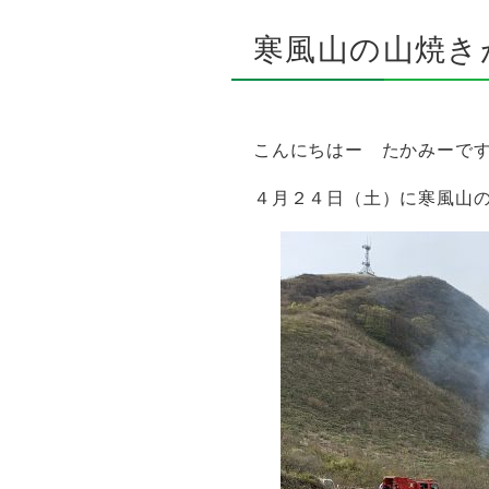
寒風山の山焼き
こんにちはー たかみーです(･
４月２４日（土）に寒風山