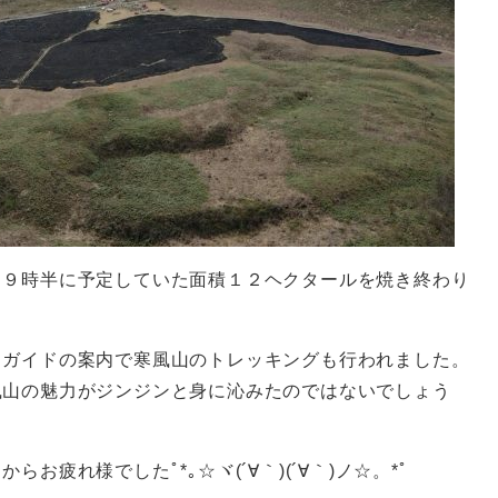
、９時半に予定していた面積１２ヘクタールを焼き終わり
クガイドの案内で寒風山のトレッキングも行われました。
風山の魅力がジンジンと身に沁みたのではないでしょう
お疲れ様でしたﾟ*｡☆ヾ(´∀｀)(´∀｀)ノ☆。*ﾟ