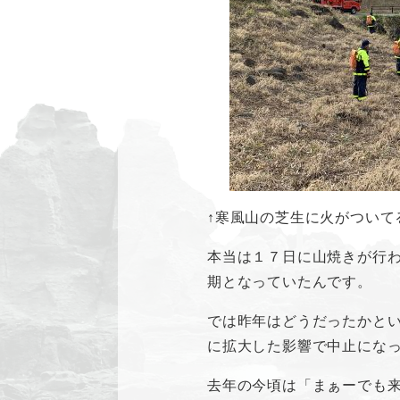
↑寒風山の芝生に火がついて
本当は１７日に山焼きが行
期となっていたんです。
では昨年はどうだったかと
に拡大した影響で中止にな
去年の今頃は「まぁーでも