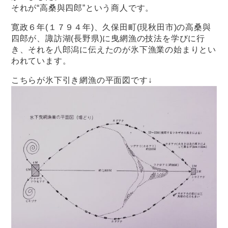
それが“高桑與四郎”という商人です。
寛政６年(１７９４年)、久保田町(現秋田市)の高桑與
四郎が、諏訪湖(長野県)に曳網漁の技法を学びに行
き、それを八郎潟に伝えたのが氷下漁業の始まりとい
われています。
こちらが氷下引き網漁の平面図です↓