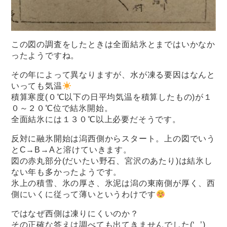
この図の調査をしたときは全面結氷とまではいかなか
ったようですね。
その年によって異なりますが、水が凍る要因はなんと
いっても気温
積算寒度(０℃以下の日平均気温を積算したもの)が１
０～２０℃位で結氷開始。
全面結氷には１３０℃以上必要だそうです。
反対に融氷開始は潟西側からスタート。上の図でいう
とC→B→Aと溶けていきます。
図の赤丸部分(だいたい野石、宮沢のあたり)は結氷し
ない年も多かったようです。
氷上の積雪、氷の厚さ、氷泥は潟の東南側が厚く、西
側にいくに従って薄いというわけです
ではなぜ西側は凍りにくいのか？
その正確な答えは調べても出てきませんでした(‘_’)