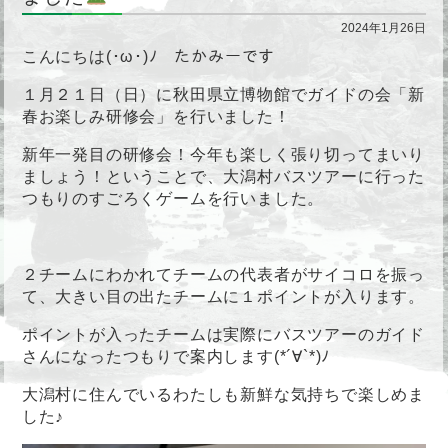
2024年1月26日
こんにちは(･ω･)ﾉ たかみーです
１月２１日（日）に秋田県立博物館でガイドの会「新
春お楽しみ研修会」を行いました！
新年一発目の研修会！今年も楽しく張り切ってまいり
ましょう！ということで、大潟村バスツアーに行った
つもりのすごろくゲームを行いました。
２チームにわかれてチームの代表者がサイコロを振っ
て、大きい目の出たチームに１ポイントが入ります。
ポイントが入ったチームは実際にバスツアーのガイド
さんになったつもりで案内します(*´∀`*)ﾉ
大潟村に住んでいるわたしも新鮮な気持ちで楽しめま
した♪