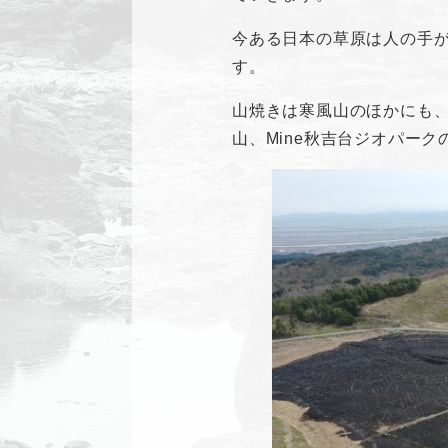
今ある日本の草原は人の手
す。
山焼きは寒風山のほかにも
山、Mine秋吉台ジオパー