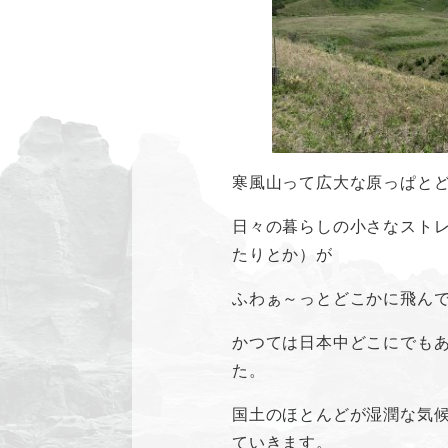
寒風山って広大な原っぱと
日々の暮らしの小さなスト
たりとか）が
ふわぁ～っとどこかに飛ん
かつては日本中どこにでも
た。
国土のほとんどが湿潤な気
ていきます。