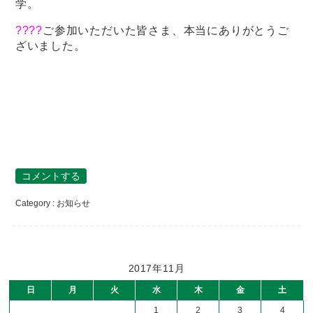
学。
????
ご参加いただいた皆さま、本当にありがとうご
ざいました。
コメントする
Category :
お知らせ
2017年11月
日
月
火
水
木
金
土
1
2
3
4