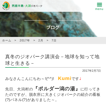
Blog
ホーム
>
2017年
>
2月
>
7日
真冬のジオパーク講演会－地球を知って地
球と生きる－
2017年2月7日
Kumi
♩
みなさんこんにちわ～!(^^)!
です
『ポルダー潟の湯』
先日、大潟村の
に行ってき
たのですが、脱衣所に大きくジオパークの紹介の看板
(?)パネル(?)がありました～。