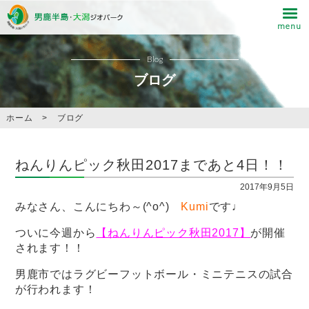
Blog
ブログ
ホーム
>
ブログ
ねんりんピック秋田2017まであと4日！！
2017年9月5日
みなさん、こんにちわ～(^o^)
Kumi
です♩
ついに今週から
【ねんりんピック秋田2017】
が開催
されます！！
男鹿市ではラグビーフットボール・ミニテニスの試合
が行われます！