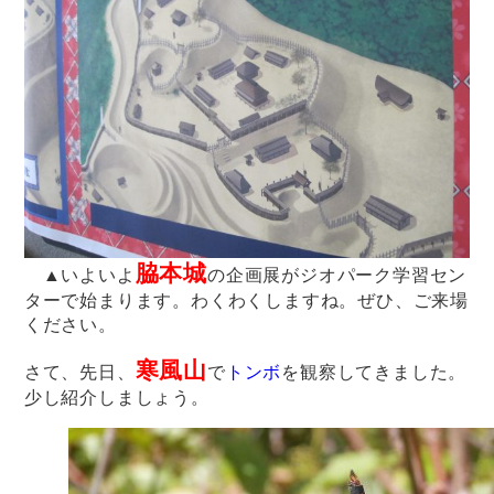
脇本城
▲いよいよ
の企画展がジオパーク学習セン
ターで始まります。わくわくしますね。ぜひ、ご来場
ください。
寒風山
さて、先日、
で
トンボ
を観察してきました。
少し紹介しましょう。