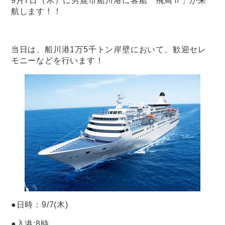
9月7日（木）に男鹿市船川港に客船「飛鳥Ⅱ」が来
航します！！
当日は、船川港1万5千トン岸壁において、歓迎セレ
モニーなどを行います！
●日時：9/7(木)
●入港:8時