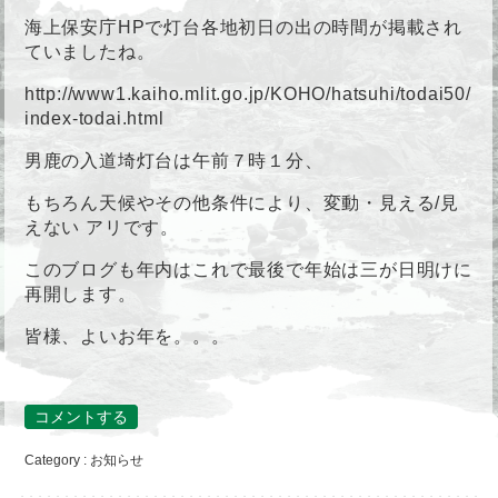
海上保安庁HPで灯台各地初日の出の時間が掲載され
ていましたね。
http://www1.kaiho.mlit.go.jp/KOHO/hatsuhi/todai50/
index-todai.html
男鹿の入道埼灯台は午前７時１分、
もちろん天候やその他条件により、変動・見える/見
えない アリです。
このブログも年内はこれで最後で年始は三が日明けに
再開します。
皆様、よいお年を。。。
コメントする
Category :
お知らせ