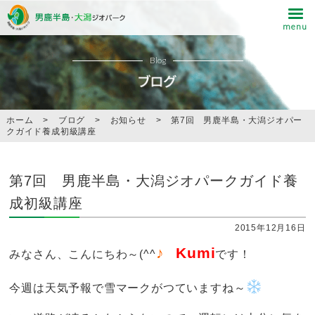
Blog
ホーム
>
ブログ
>
お知らせ
>
第7回 男鹿半島・大潟ジオパー
クガイド養成初級講座
第7回 男鹿半島・大潟ジオパークガイド養
成初級講座
2015年12月16日
♪
Kumi
みなさん、こんにちわ～(^^
です！
今週は天気予報で雪マークがつていますね～