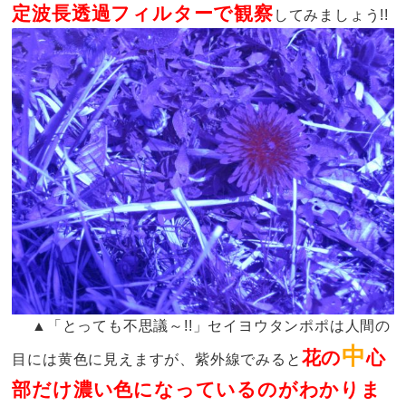
定波長透過フィルターで
観察
してみましょう!!
▲「とっても不思議～!!」セイヨウタンポポは人間の
中
花の
心
目には黄色に見えますが、紫外線でみると
部だけ濃い色になっているのがわかりま