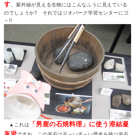
す
。紫外線が見える生物にはこんなふうに見えている
のでしょうか? それではジオパーク学習センターにゴ
～!!
「男鹿の石焼料理」に使う溶結凝
▲これは
灰岩
ですね。この岩石は古～い古～い歴史を持つ岩石