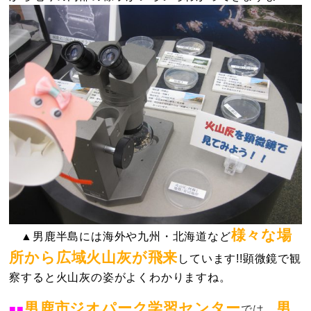
様々な場
▲男鹿半島には海外や九州・北海道など
所から広域火山灰が飛来
しています!!
顕微鏡で観
察すると火山灰の姿
がよくわかりますね。
男鹿市ジオパーク学習センター
男
■■
では、