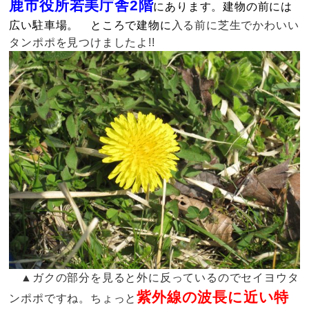
鹿市役所若美庁舎2階
にあります。建物の前には
広い駐車場。 ところで建物に
入る前に芝生でかわいい
タンポポを見つけましたよ!!
▲ガクの部分を見ると外に反っているのでセイヨウタ
紫外線の波長に近い特
ンポポですね。ちょっと