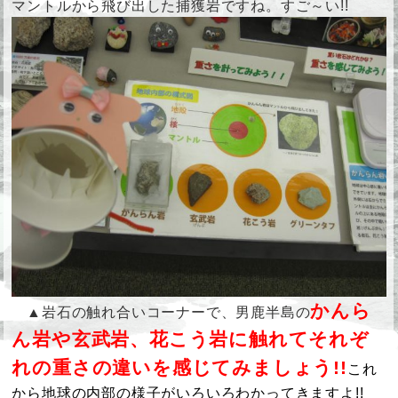
マントルから飛び出した捕獲岩ですね。すご～い!!
かんら
▲岩石の触れ合いコーナーで、男鹿半島の
ん岩や玄武岩、花こう岩に触れてそれぞ
れの重さの違いを感じてみましょう!!
これ
から
地球の内部の様子がいろいろわかってきますよ!!