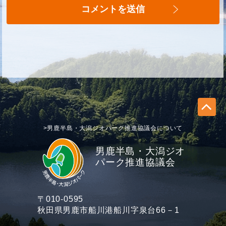
>男鹿半島・大潟ジオパーク推進協議会について
男鹿半島・大潟ジオ
パーク推進協議会
〒010-0595
秋田県男鹿市船川港船川字泉台66－1