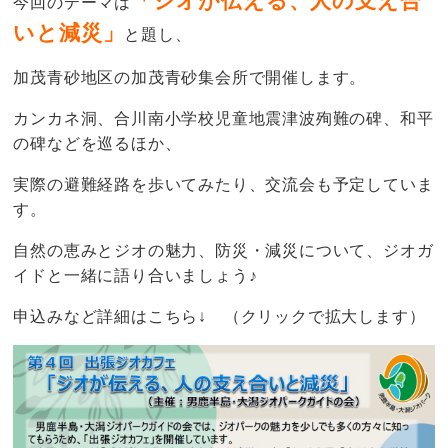
「ジオが伝える、人の支え合
今回のテーマは
いと減災」
と題し、
加茂青砂地区の加茂青砂集会所で開催します。
カンカネ洞、合川南小学校児童地震津波殉難の碑、和平
の碑などを巡るほか、
実際の避難経路を歩いてみたり、交流会も予定していま
す。
自然の恵みとジオの魅力、防災・減災について、ジオガ
イドと一緒に語り合いましょう♪
申込みなど詳細はこちら↓ （クリックで拡大します）